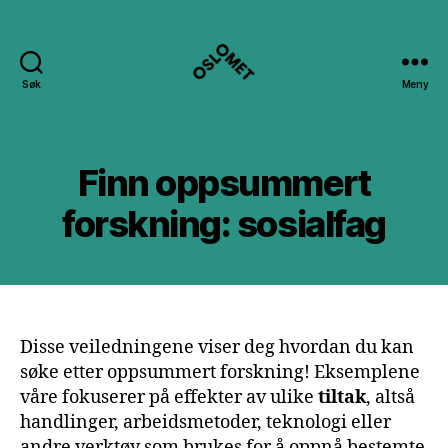
Søk
Meny
Bak
Overskriftene
Finn oppsummert
forskning: sosialfag
Disse veiledningene viser deg hvordan du kan
søke etter oppsummert forskning! Eksemplene
våre fokuserer på effekter av ulike
tiltak
, altså
handlinger, arbeidsmetoder, teknologi eller
andre verktøy som brukes for å oppnå bestemte